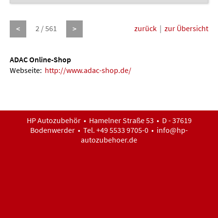
2 / 561
zurück
|
zur Übersicht
<
>
ADAC Online-Shop
Webseite:
http://www.adac-shop.de/
HP Autozubehör • Hamelner Straße 53 • D - 37619
Bodenwerder • Tel. +49 5533 9705-0 •
info@hp-
autozubehoer.de