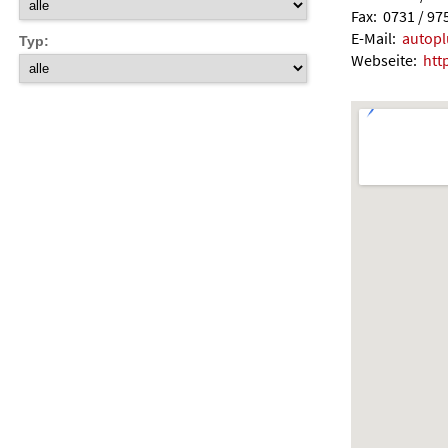
Fax: 0731 / 9
E-Mail:
autopl
Typ:
Webseite:
htt