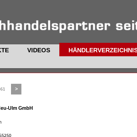
KTE
VIDEOS
HÄNDLERVERZEICHNI
561
>
Neu-Ulm GmbH
m
755250