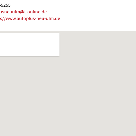
755255
usneuulm@t-online.de
p://www.autoplus-neu-ulm.de