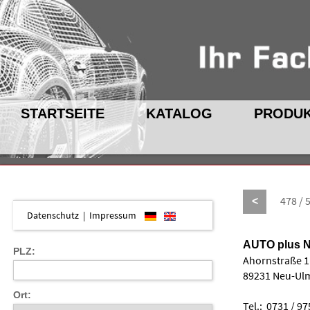
STARTSEITE
KATALOG
PRODU
478 / 
<
Datenschutz
|
Impressum
AUTO plus 
PLZ:
Ahornstraße 1
89231 Neu-Ul
Ort:
Tel.: 0731 / 9