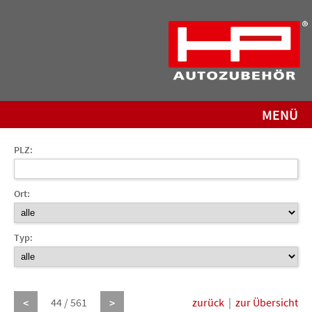
MENÜ
PLZ:
Ort:
Typ:
44 / 561
zurück
|
zur Übersicht
<
>