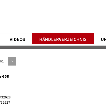
VIDEOS
HÄNDLERVERZEICHNIS
U
561
>
le GBR
6732628
6732627