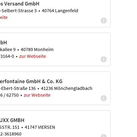
ps Versand GmbH
h-Selbert-Strasse 3 • 40764 Langenfeld
eite
i
mbH
kallee 9 • 40789 Monheim
173164-0 •
zur Webseite
i
erfontaine GmbH & Co. KG
h-Ebert-Straße 136 • 41236 Mönchengladbach
66 / 62750 •
zur Webseite
i
FUXX GMBH
SSTR. 151 • 41747 VIERSEN
162-3618960