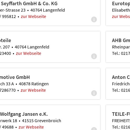
 Seyffarth GmbH & Co. KG
Euroto
er-Strasse 23 • 40764 Langenfeld
Elisabet
 / 995812 •
zur Webseite
zur Webs
i
teile
AHB G
r. 207 • 40764 Langenfeld
Rheinpar
 23400 •
zur Webseite
Tel.: 02
i
motive GmbH
Anton C
h 33 A • 40878 Ratingen
Friedric
2 7286770 •
zur Webseite
Tel.: 021
i
 Wolfgang Jansen e.K.
TEILE-
werk 18 • 41515 Grevenbroich
FREIHEIT
 / 49688 •
zur Webseite
Tel.: 02